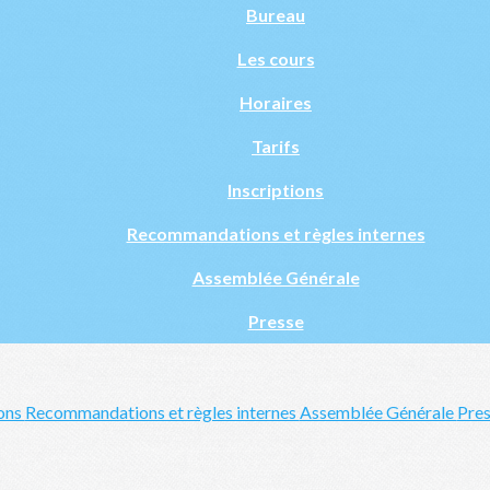
Bureau
Les cours
Horaires
Tarifs
Inscriptions
Recommandations et règles internes
Assemblée Générale
Presse
ions
Recommandations et règles internes
Assemblée Générale
Pre